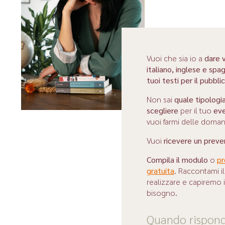
Vuoi che sia io a
dare v
italiano, inglese e spa
tuoi testi per il pubbli
Non sai
quale tipologi
scegliere
per il tuo
eve
vuoi farmi delle doma
Vuoi
ricevere un preve
Compila il modulo
o
pr
gratuita
. Raccontami i
realizzare e capiremo 
bisogno.
Quando rispon