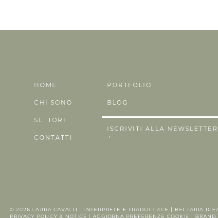
HOME
PORTFOLIO
CHI SONO
BLOG
SETTORI
ISCRIVITI ALLA NEWSLETTE
→
CONTATTI
© 2026
LAURA CAVALLI - INTERPRETE E TRADUTTRICE
| BELLARIA-IGEA
PRIVACY POLICY
&
NOTICE
|
AGGIORNA PREFERENZE COOKIE
| BRAND