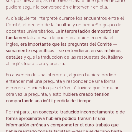
sus posibles alergias o intolerancias) e hice que el decano
pudiera seguir la conversación e intervenir en ella.
Al día siguiente interpreté durante los encuentros entre el
Comité, el decano de la facultad y un pequeño grupo de
docentes universitarios. La
interpretación demostró ser
fundamental
: a pesar de que había quien entendía el
inglés,
era importante que las preguntas del Comité —
sumamente específicas— se entendieran en sus mínimos
detalles
y que la traducción de las respuestas del italiano
al inglés fuera clara y precisa.
En ausencia de una intérprete, alguien hubiera podido
entender mal una pregunta y responder de una forma
incorrecta haciendo que el Comité tuviera que formular
otra vez la pregunta, y esto
hubiera creado tensión
comportando una inútil pérdida de tiempo
.
Por mi parte,
un concepto traducido incorrectamente o de
forma aproximativa hubiera podido transmitir una
información errónea y comprometer el duro trabajo que
había realizado toda la facultad
—desde el decano hasta